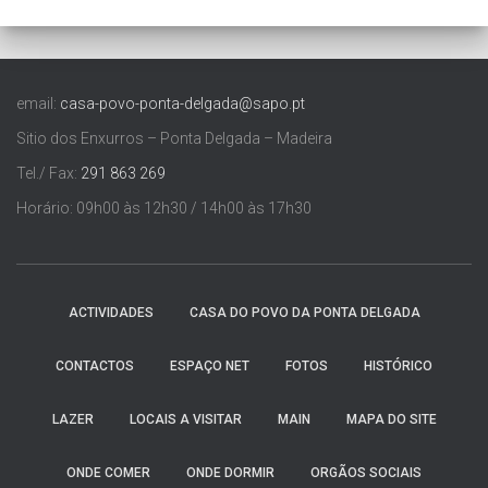
email:
casa-povo-ponta-delgada@sapo.pt
Sitio dos Enxurros – Ponta Delgada – Madeira
Tel./ Fax:
291 863 269
Horário: 09h00 às 12h30 / 14h00 às 17h30
ACTIVIDADES
CASA DO POVO DA PONTA DELGADA
CONTACTOS
ESPAÇO NET
FOTOS
HISTÓRICO
LAZER
LOCAIS A VISITAR
MAIN
MAPA DO SITE
ONDE COMER
ONDE DORMIR
ORGÃOS SOCIAIS