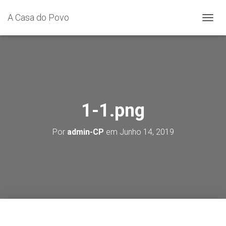
A Casa do Povo
A
L
T
E
R
N
A
R
A
1-1.png
N
A
Por
admin-CP
em
Junho 14, 2019
V
E
G
A
Ç
Ã
O