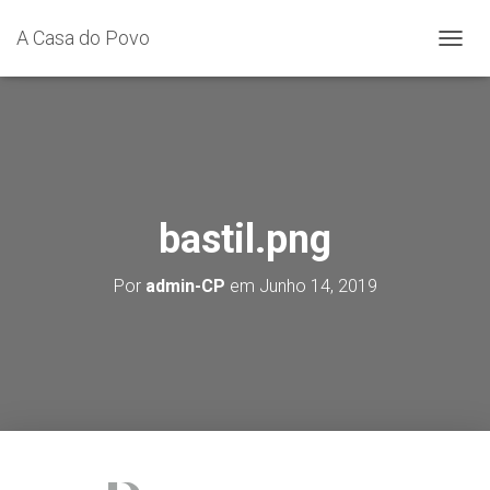
A Casa do Povo
A
L
T
E
R
N
A
R
A
bastil.png
N
A
Por
admin-CP
em
Junho 14, 2019
V
E
G
A
Ç
Ã
O