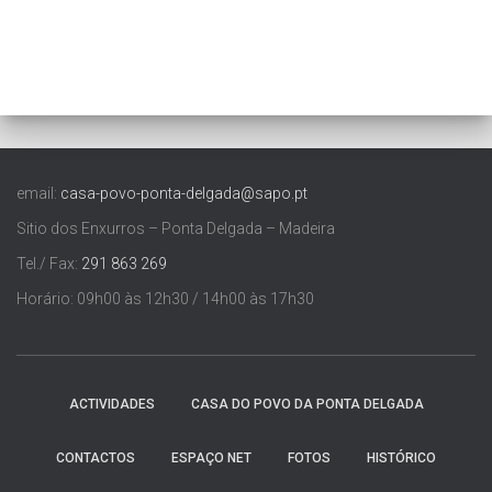
email:
casa-povo-ponta-delgada@sapo.pt
Sitio dos Enxurros – Ponta Delgada – Madeira
Tel./ Fax:
291 863 269
Horário: 09h00 às 12h30 / 14h00 às 17h30
ACTIVIDADES
CASA DO POVO DA PONTA DELGADA
CONTACTOS
ESPAÇO NET
FOTOS
HISTÓRICO