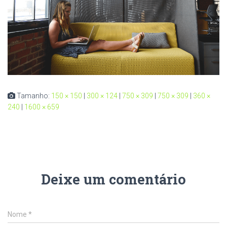
Tamanho:
150 × 150
|
300 × 124
|
750 × 309
|
750 × 309
|
360 ×
240
|
1600 × 659
Deixe um comentário
Nome
*