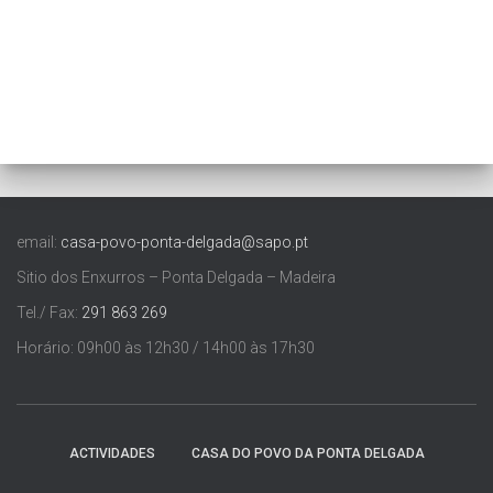
email:
casa-povo-ponta-delgada@sapo.pt
Sitio dos Enxurros – Ponta Delgada – Madeira
Tel./ Fax:
291 863 269
Horário: 09h00 às 12h30 / 14h00 às 17h30
ACTIVIDADES
CASA DO POVO DA PONTA DELGADA