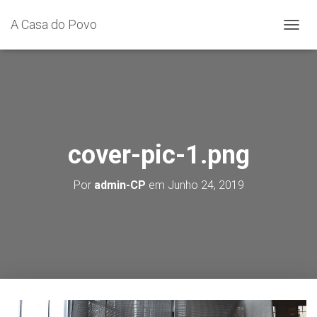
A Casa do Povo
A
L
T
E
R
N
A
R
A
cover-pic-1.png
N
A
Por
admin-CP
em
Junho 24, 2019
V
E
G
A
Ç
Ã
O