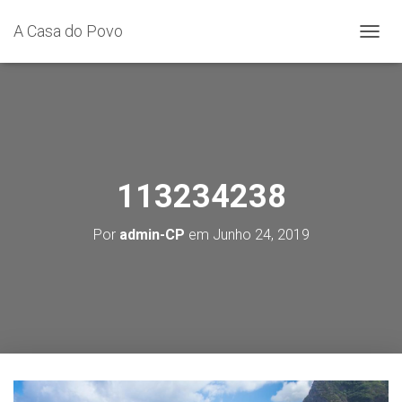
A Casa do Povo
A
L
T
E
R
N
A
R
A
113234238
N
A
Por
admin-CP
em
Junho 24, 2019
V
E
G
A
Ç
Ã
O