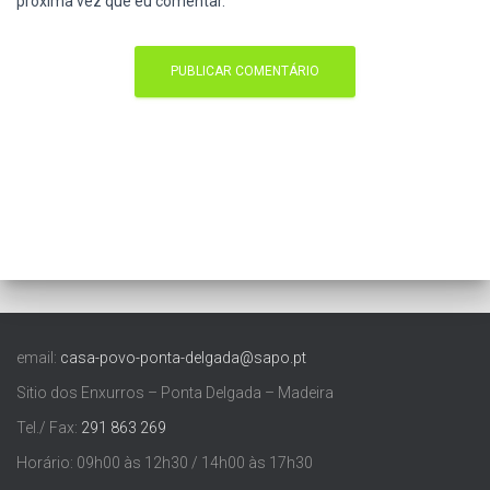
próxima vez que eu comentar.
email:
casa-povo-ponta-delgada@sapo.pt
Sitio dos Enxurros – Ponta Delgada – Madeira
Tel./ Fax:
291 863 269
Horário: 09h00 às 12h30 / 14h00 às 17h30