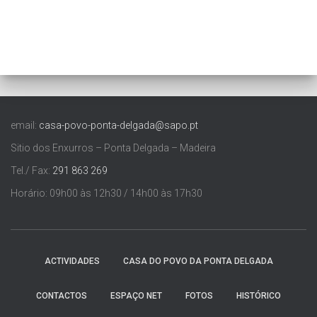
email:
casa-povo-ponta-delgada@sapo.pt
Sitio dos Enxurros – Ponta Delgada – Madeira
Tel./ Fax:
291 863 269
Horário: 09h00 às 12h30 / 14h00 às 17h30
ACTIVIDADES
CASA DO POVO DA PONTA DELGADA
CONTACTOS
ESPAÇO NET
FOTOS
HISTÓRICO