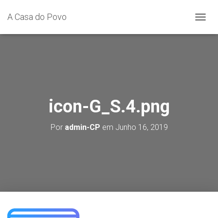
A Casa do Povo
A
L
T
E
R
N
A
R
A
icon-G_S.4.png
N
A
Por
admin-CP
em
Junho 16, 2019
V
E
G
A
Ç
Ã
O