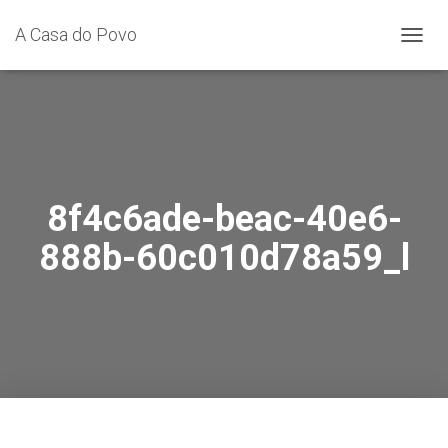
A Casa do Povo
A
L
T
E
R
N
A
R
A
8f4c6ade-beac-40e6-
N
A
888b-60c010d78a59_l
V
E
G
A
Ç
Ã
O