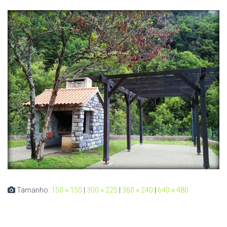
Tamanho:
150 × 150
|
300 × 225
|
360 × 240
|
640 × 480