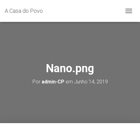
A Casa do Povo
A
L
T
E
R
N
A
R
A
Nano.png
N
A
Por
admin-CP
em
Junho 14, 2019
V
E
G
A
Ç
Ã
O