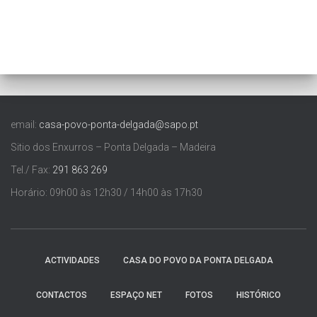
email:
casa-povo-ponta-delgada@sapo.pt
Sitio dos Enxurros – Ponta Delgada – Madeira
Tel./ Fax:
291 863 269
Horário: 09h00 às 12h30 / 14h00 às 17h30
ACTIVIDADES
CASA DO POVO DA PONTA DELGADA
CONTACTOS
ESPAÇO NET
FOTOS
HISTÓRICO