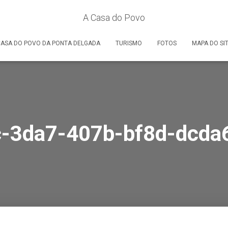
A Casa do Povo
ASA DO POVO DA PONTA DELGADA
TURISMO
FOTOS
MAPA DO SI
c-3da7-407b-bf8d-dcda