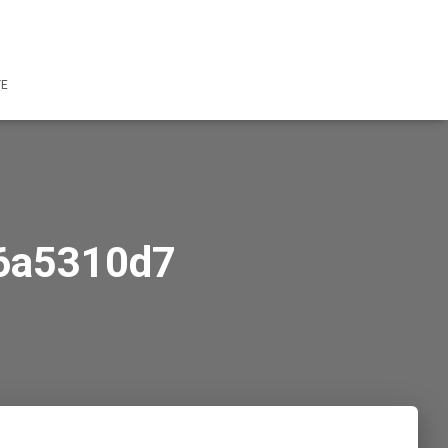
TE
6a5310d7