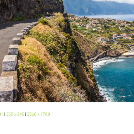
01
|
360 × 240
|
2560 × 1709