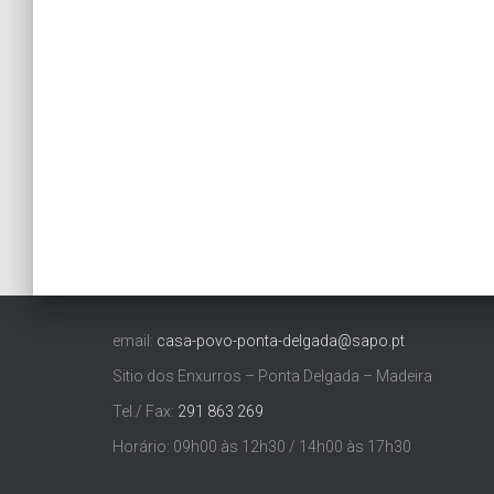
email:
casa-povo-ponta-delgada@sapo.pt
Sitio dos Enxurros – Ponta Delgada – Madeira
Tel./ Fax:
291 863 269
Horário: 09h00 às 12h30 / 14h00 às 17h30