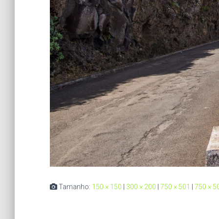
Tamanho:
150 × 150
|
300 × 200
|
750 × 501
|
750 × 5