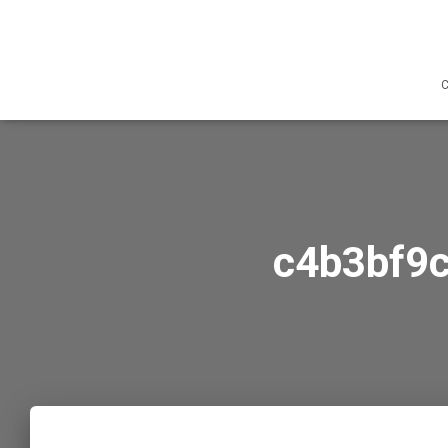
C
c4b3bf9