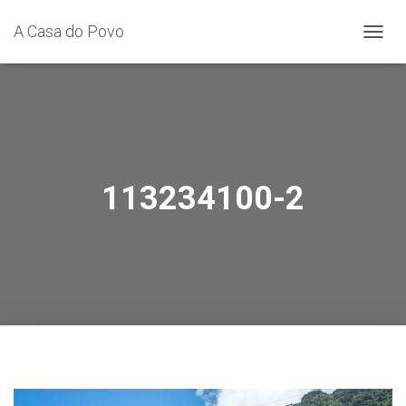
A Casa do Povo
A
L
T
E
R
N
A
R
A
113234100-2
N
A
V
E
G
A
Ç
Ã
O