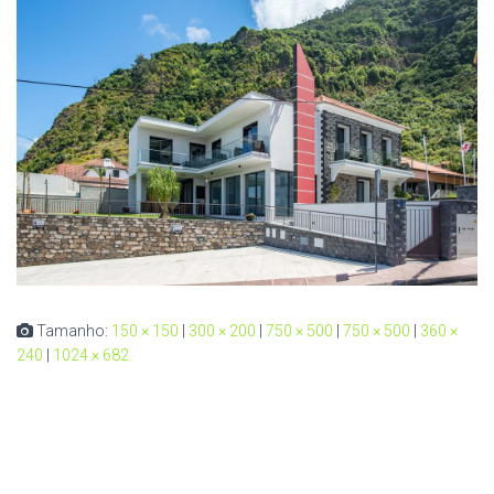
Tamanho:
150 × 150
|
300 × 200
|
750 × 500
|
750 × 500
|
360 ×
240
|
1024 × 682