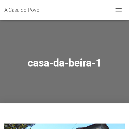
A Casa do Povo
A
L
T
E
R
N
A
R
A
casa-da-beira-1
N
A
V
E
G
A
Ç
Ã
O