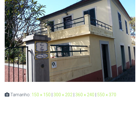
Tamanho:
150 × 150
|
300 × 202
|
360 × 240
|
550 × 370