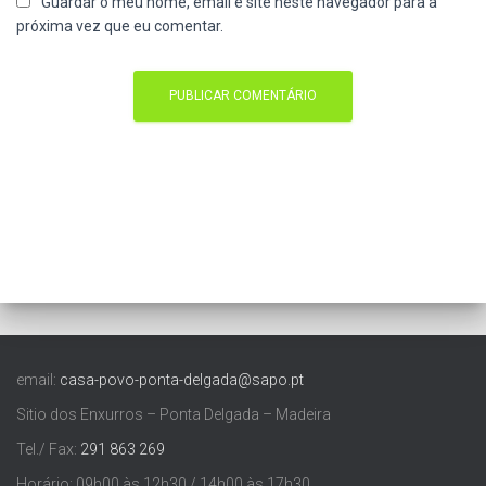
Guardar o meu nome, email e site neste navegador para a
próxima vez que eu comentar.
email:
casa-povo-ponta-delgada@sapo.pt
Sitio dos Enxurros – Ponta Delgada – Madeira
Tel./ Fax:
291 863 269
Horário: 09h00 às 12h30 / 14h00 às 17h30