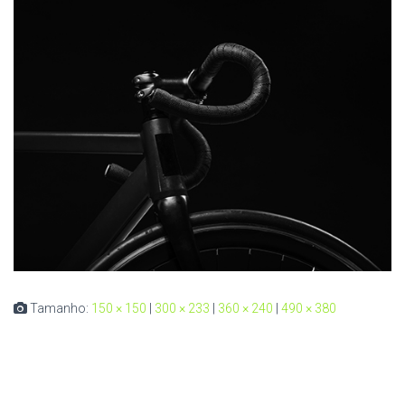
Tamanho:
150 × 150
|
300 × 233
|
360 × 240
|
490 × 380