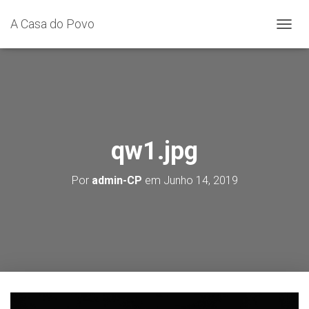
A Casa do Povo
A
L
T
E
R
N
A
R
A
qw1.jpg
N
A
Por
admin-CP
em
Junho 14, 2019
V
E
G
A
Ç
Ã
O