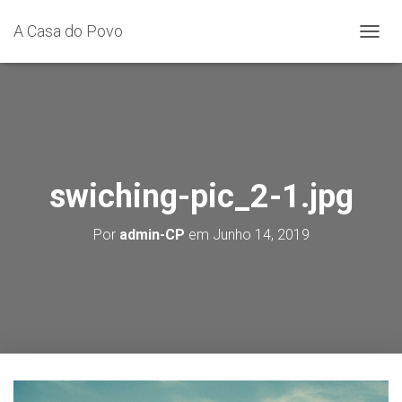
A Casa do Povo
A
L
T
E
R
N
A
R
A
swiching-pic_2-1.jpg
N
A
Por
admin-CP
em
Junho 14, 2019
V
E
G
A
Ç
Ã
O