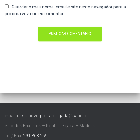
Guardar o meu nome, email e site neste navegador para a
próxima vez que eu comentar.
email:
casa-povo-ponta-delgada@sapo.pt
Sitio dos Enxurros – Ponta Delgada – Madeira
Tel./ Fax:
291 863 269