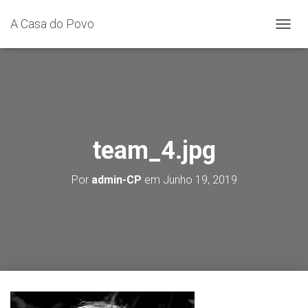
A Casa do Povo
A
L
T
E
R
N
A
R
A
team_4.jpg
N
A
Por
admin-CP
em
Junho 19, 2019
V
E
G
A
Ç
Ã
O