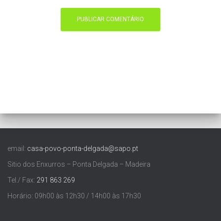
email:
casa-povo-ponta-delgada@sapo.pt
Sitio dos Enxurros – Ponta Delgada – Madeira
Tel./ Fax:
291 863 269
Horário: 09h00 às 12h30 / 14h00 às 17h30